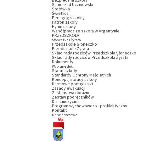
Bezpieczna szkoła
Samorząd Uczniowski
Stołówka
Świetlica
Pedagog szkolny
Patron szkoły
Hymn szkoły
Współpraca ze szkołą w Argentynie
PRZEDSZKOLA
Słoneczko i Żyrafa
Przedszkole Słoneczko
Przedszkole Żyrafa
Skład rady rodziców Przedszkola Słoneczko
Skład rady rodziców Przedszkola Żyrafa
Dokumenty
Wybrane dok.
Statut szkoły
Standardy Ochrony Małoletnich
Koncepcja pracy szkoły
Darmowe podręczniki
Zasady ewakuacji
Zastępstwa doraźne
Zestaw podręczników
Dla nauczycieli
Program wychowawczo - profilaktyczny
Kontakt
Dane adresowe