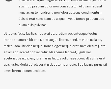
Nulla scelerisque magna et orci porttitor ullamcorper. Proin
euismod pretium dolor non consectetur. Aliquam feugiat
nunc ac justo hendrerit, non lobortis lacus condimentum.
Duis id erat nunc. Nam eu aliquam velit. Donec pretium sed
quam quis pulvinar.
Ut lectus felis, facilisis nec erat at, pretium pellentesque lectus.
Donec sit amet nibh est. Morbi augue libero, pretium vitae nulla ac,
malesuada ultricies neque. Donec eget neque erat. Nam dictum justo
sit amet placerat consectetur. Maecenas laoreet, ligula vel
scelerisque ultricies, lorem urna luctus odio, eget convallis urna erat
quis justo. Morbi vel placerat nisl, ut tempor odio. Sed lacinia purus sit
amet lorem dictum tincidunt.