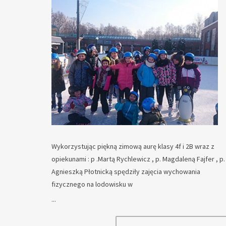
Wykorzystując piękną zimową aurę klasy 4f i 2B wraz z
opiekunami : p .Martą Rychlewicz , p. Magdaleną Fajfer , p.
Agnieszką Płotnicką spędziły zajęcia wychowania
fizycznego na lodowisku w
...