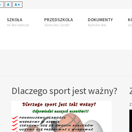
-
A
A +
SZKOŁA
PRZEDSZKOLA
DOKUMENTY
K
Inf. dla rodziców
Słoneczko i Żyrafa
Wybrane dok.
Da
Dlaczego sport jest ważny?
Z