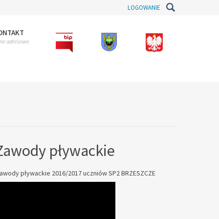
LOGOWANIE
ZS-
ONTAKT
P nr
ne adresowe
5 Br
Zawody pływackie
awody pływackie 2016/2017 uczniów SP2 BRZESZCZE