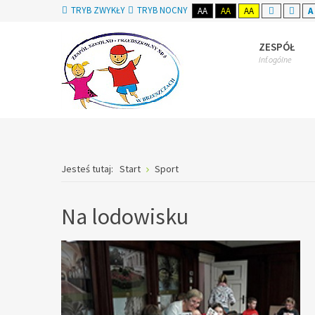
TRYB ZWYKŁY
TRYB NOCNY
AA
AA
AA
A 
ZESPÓŁ
Inf.ogólne
Jesteś tutaj:
Start
Sport
Na lodowisku