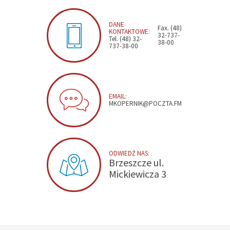
DANE
Fax. (48)
KONTAKTOWE:
32-737-
Tel. (48) 32-
38-00
737-38-00
EMAIL:
MKOPERNIK@POCZTA.FM
ODWIEDŹ NAS:
Brzeszcze ul.
Mickiewicza 3