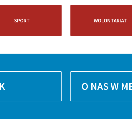
SPORT
WOLONTARIAT
K
O NAS W M