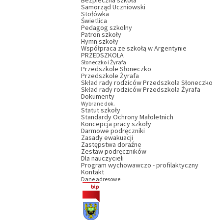
Bezpieczna szkoła
Samorząd Uczniowski
Stołówka
Świetlica
Pedagog szkolny
Patron szkoły
Hymn szkoły
Współpraca ze szkołą w Argentynie
PRZEDSZKOLA
Słoneczko i Żyrafa
Przedszkole Słoneczko
Przedszkole Żyrafa
Skład rady rodziców Przedszkola Słoneczko
Skład rady rodziców Przedszkola Żyrafa
Dokumenty
Wybrane dok.
Statut szkoły
Standardy Ochrony Małoletnich
Koncepcja pracy szkoły
Darmowe podręczniki
Zasady ewakuacji
Zastępstwa doraźne
Zestaw podręczników
Dla nauczycieli
Program wychowawczo - profilaktyczny
Kontakt
Dane adresowe