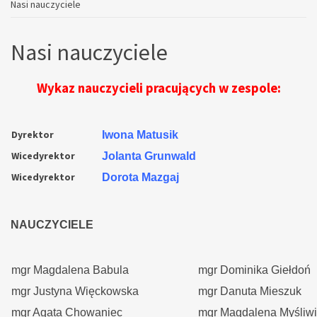
Nasi nauczyciele
Nasi nauczyciele
Wykaz nauczycieli pracujących w zespole:
Dyrektor
Iwona Matusik
Wicedyrektor
Jolanta Grunwald
Wicedyrektor
Dorota Mazgaj
NAUCZYCIELE
mgr Magdalena Babula
mgr Dominika Giełdoń
mgr Justyna Więckowska
mgr Danuta Mieszuk
mgr Agata Chowaniec
mgr Magdalena Myśliw