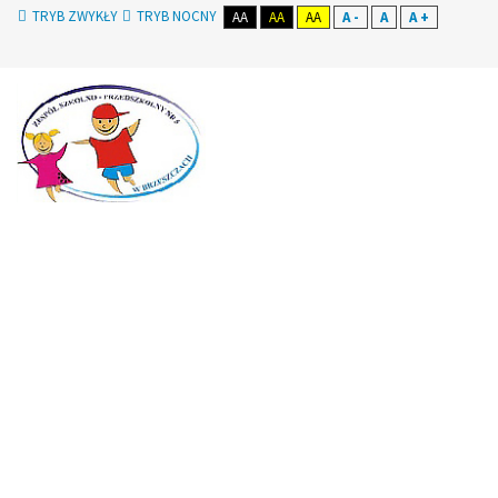
TRYB ZWYKŁY
TRYB NOCNY
AA
AA
AA
A -
A
A +