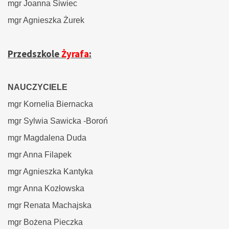
mgr Joanna Siwiec
mgr Agnieszka Żurek
Przedszkole
Żyrafa
:
NAUCZYCIELE
mgr Kornelia Biernacka
mgr Sylwia Sawicka -Boroń
mgr Magdalena Duda
mgr Anna Filapek
mgr Agnieszka Kantyka
mgr Anna Kozłowska
mgr Renata Machajska
mgr Bożena Pieczka