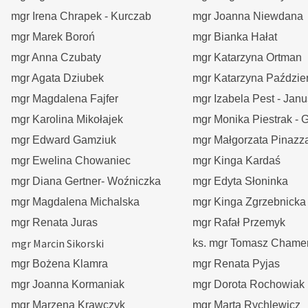
mgr Irena Chrapek - Kurczab
mgr Joanna Niewdana
mgr Marek Boroń
mgr Bianka Hałat
mgr Anna Czubaty
mgr Katarzyna Ortman
mgr Agata Dziubek
mgr Katarzyna Paździer
mgr Magdalena Fajfer
mgr Izabela Pest - Jan
mgr Karolina Mikołajek
mgr Monika Piestrak - 
mgr Edward Gamziuk
mgr Małgorzata Pinazz
mgr Ewelina Chowaniec
mgr Kinga Kardaś
mgr Diana Gertner- Woźniczka
mgr Edyta Słoninka
mgr Magdalena Michalska
mgr Kinga Zgrzebnicka
mgr Renata Juras
mgr Rafał Przemyk
mgr Marcin Sikorski
ks. mgr Tomasz Chame
mgr Bożena Klamra
mgr Renata Pyjas
mgr Joanna Kormaniak
mgr Dorota Rochowiak
mgr Marzena Krawczyk
mgr Marta Rychlewicz