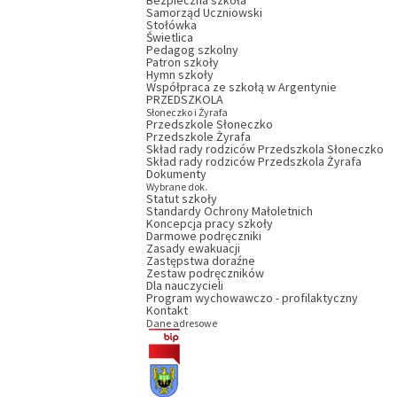
Bezpieczna szkoła
Samorząd Uczniowski
Stołówka
Świetlica
Pedagog szkolny
Patron szkoły
Hymn szkoły
Współpraca ze szkołą w Argentynie
PRZEDSZKOLA
Słoneczko i Żyrafa
Przedszkole Słoneczko
Przedszkole Żyrafa
Skład rady rodziców Przedszkola Słoneczko
Skład rady rodziców Przedszkola Żyrafa
Dokumenty
Wybrane dok.
Statut szkoły
Standardy Ochrony Małoletnich
Koncepcja pracy szkoły
Darmowe podręczniki
Zasady ewakuacji
Zastępstwa doraźne
Zestaw podręczników
Dla nauczycieli
Program wychowawczo - profilaktyczny
Kontakt
Dane adresowe