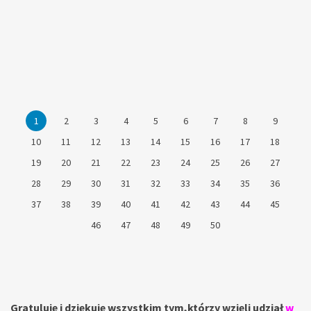
4
1
2
5
6
7
8
9
10
14
15
16
17
18
19
20
21
22
23
24
25
11
12
13
30
31
32
33
34
35
36
38
39
40
41
pap
1
2
4
5
6
7
8
9
10
11
12
13
14
15
1
2
3
4
5
6
7
8
9
10
11
12
13
14
15
16
17
18
19
20
21
22
23
24
25
26
27
28
29
30
31
32
33
34
35
36
37
38
39
40
41
42
43
44
45
46
47
48
49
50
Gratuluję i dziękuję wszystkim tym,
którzy wzięli udział
w