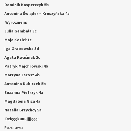
Dominik Kasperczyk 5b
Antonina Świąder – Kruszyńska 4a
Wyróżnieni:
Julia Gembala 3c
Maja Kozieł 1c
Iga Grabowska 3d
Agata Kwaśniak 2c
Patryk Majchrowski 4b
Martyna Jarosz 4b
Antonina Kubiczek 5b
Zuzanna Pietrzyk 4a
Magdalena Giza 4a
Natalia Brzychcy 5a
Dzięęękuuujjjjęęę!
Pozdrawia