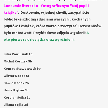
konkursie literacko - fotograficznym "Mój pupil i
książka"
.
Dosłownie, w jednej chwili, zasypaliście
bibliotekę szkolną
zdjęciami waszych ukochanych
pupilów i książek, które warto przeczytać! Uczestników
było mnóstwo!!!
Przykładowe zdjęcia w galerii!
A
oto
pierwsza dziesiątka oraz wyróżnieni:
Julia Pawlusiak 1b
Michał Korczyk 5b
Konrad Stawowczyk 5b
Wiktor Dadak 5c
Dawid Dadak 2b
Hania Piętoń 5b
Kordian Sojka 1b
Liliana Sojka 3d