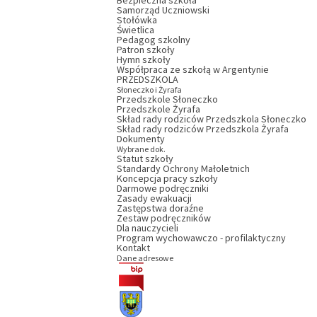
Bezpieczna szkoła
Samorząd Uczniowski
Stołówka
Świetlica
Pedagog szkolny
Patron szkoły
Hymn szkoły
Współpraca ze szkołą w Argentynie
PRZEDSZKOLA
Słoneczko i Żyrafa
Przedszkole Słoneczko
Przedszkole Żyrafa
Skład rady rodziców Przedszkola Słoneczko
Skład rady rodziców Przedszkola Żyrafa
Dokumenty
Wybrane dok.
Statut szkoły
Standardy Ochrony Małoletnich
Koncepcja pracy szkoły
Darmowe podręczniki
Zasady ewakuacji
Zastępstwa doraźne
Zestaw podręczników
Dla nauczycieli
Program wychowawczo - profilaktyczny
Kontakt
Dane adresowe