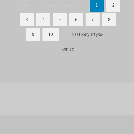
start
Poprzedni artykuł
1
2
3
4
5
6
7
8
9
10
Następny artykuł
koniec