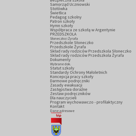
Bezpieczna szkoła
Samorząd Uczniowski
Stołówka
Świetlica
Pedagog szkolny
Patron szkoły
Hymn szkoły
Współpraca ze szkołą w Argentynie
PRZEDSZKOLA
Słoneczko i Żyrafa
Przedszkole Słoneczko
Przedszkole Żyrafa
Skład rady rodziców Przedszkola Słoneczko
Skład rady rodziców Przedszkola Żyrafa
Dokumenty
Wybrane dok.
Statut szkoły
Standardy Ochrony Małoletnich
Koncepcja pracy szkoły
Darmowe podręczniki
Zasady ewakuacji
Zastępstwa doraźne
Zestaw podręczników
Dla nauczycieli
Program wychowawczo - profilaktyczny
Kontakt
Dane adresowe