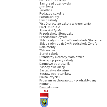
Bezpieczna szkoła
Samorząd Uczniowski
Stołówka
Świetlica
Pedagog szkolny
Patron szkoły
Hymn szkoły
Współpraca ze szkołą w Argentynie
PRZEDSZKOLA
Słoneczko i Żyrafa
Przedszkole Słoneczko
Przedszkole Żyrafa
Skład rady rodziców Przedszkola Słoneczko
Skład rady rodziców Przedszkola Żyrafa
Dokumenty
Wybrane dok.
Statut szkoły
Standardy Ochrony Małoletnich
Koncepcja pracy szkoły
Darmowe podręczniki
Zasady ewakuacji
Zastępstwa doraźne
Zestaw podręczników
Dla nauczycieli
Program wychowawczo - profilaktyczny
Kontakt
Dane adresowe