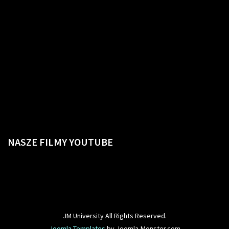
NASZE
FILMY YOUTUBE
JM University All Rights Reserved.
Joomla Templates
by Joomla-Monster.com