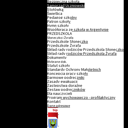
Bezpieczna szkoła
Samorząd Uczniowski
Stołówka
Świetlica
Pedagog szkolny
Patron szkoły
Hymn szkoły
Współpraca ze szkołą w Argentynie
PRZEDSZKOLA
Słoneczko i Żyrafa
Przedszkole Słoneczko
Przedszkole Żyrafa
Skład rady rodziców Przedszkola Słoneczko
Skład rady rodziców Przedszkola Żyrafa
Dokumenty
Wybrane dok.
Statut szkoły
Standardy Ochrony Małoletnich
Koncepcja pracy szkoły
Darmowe podręczniki
Zasady ewakuacji
Zastępstwa doraźne
Zestaw podręczników
Dla nauczycieli
Program wychowawczo - profilaktyczny
Kontakt
Dane adresowe