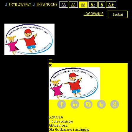
TRYB ZWYKŁY
TRYB NOCNY
AA
AA
AA
A -
A
A +
LOGOWANIE
Szukaj
SZKOŁA
Inf. dla rodziców
Aktualności
Dla Rodziców i uczniów