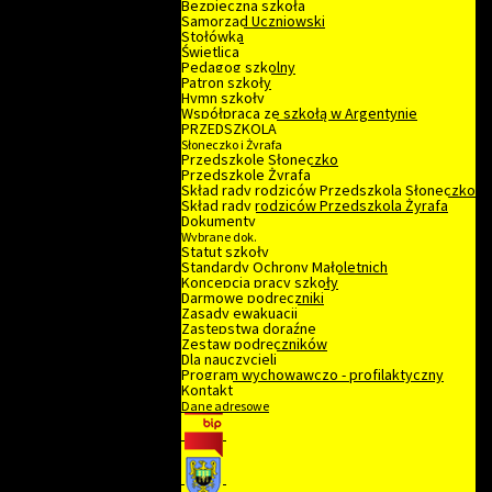
Bezpieczna szkoła
Samorząd Uczniowski
Stołówka
Świetlica
Pedagog szkolny
Patron szkoły
Hymn szkoły
Współpraca ze szkołą w Argentynie
PRZEDSZKOLA
Słoneczko i Żyrafa
Przedszkole Słoneczko
Przedszkole Żyrafa
Skład rady rodziców Przedszkola Słoneczko
Skład rady rodziców Przedszkola Żyrafa
Dokumenty
Wybrane dok.
Statut szkoły
Standardy Ochrony Małoletnich
Koncepcja pracy szkoły
Darmowe podręczniki
Zasady ewakuacji
Zastępstwa doraźne
Zestaw podręczników
Dla nauczycieli
Program wychowawczo - profilaktyczny
Kontakt
Dane adresowe