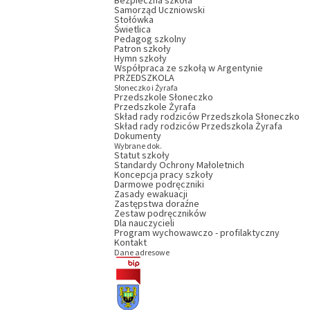
Bezpieczna szkoła
Samorząd Uczniowski
Stołówka
Świetlica
Pedagog szkolny
Patron szkoły
Hymn szkoły
Współpraca ze szkołą w Argentynie
PRZEDSZKOLA
Słoneczko i Żyrafa
Przedszkole Słoneczko
Przedszkole Żyrafa
Skład rady rodziców Przedszkola Słoneczko
Skład rady rodziców Przedszkola Żyrafa
Dokumenty
Wybrane dok.
Statut szkoły
Standardy Ochrony Małoletnich
Koncepcja pracy szkoły
Darmowe podręczniki
Zasady ewakuacji
Zastępstwa doraźne
Zestaw podręczników
Dla nauczycieli
Program wychowawczo - profilaktyczny
Kontakt
Dane adresowe