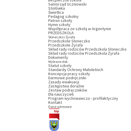
Bezpieczna szkoła
Samorząd Uczniowski
Stołówka
Świetlica
Pedagog szkolny
Patron szkoły
Hymn szkoły
Współpraca ze szkołą w Argentynie
PRZEDSZKOLA
Słoneczko i Żyrafa
Przedszkole Słoneczko
Przedszkole Żyrafa
Skład rady rodziców Przedszkola Słoneczko
Skład rady rodziców Przedszkola Żyrafa
Dokumenty
Wybrane dok.
Statut szkoły
Standardy Ochrony Małoletnich
Koncepcja pracy szkoły
Darmowe podręczniki
Zasady ewakuacji
Zastępstwa doraźne
Zestaw podręczników
Dla nauczycieli
Program wychowawczo - profilaktyczny
Kontakt
Dane adresowe