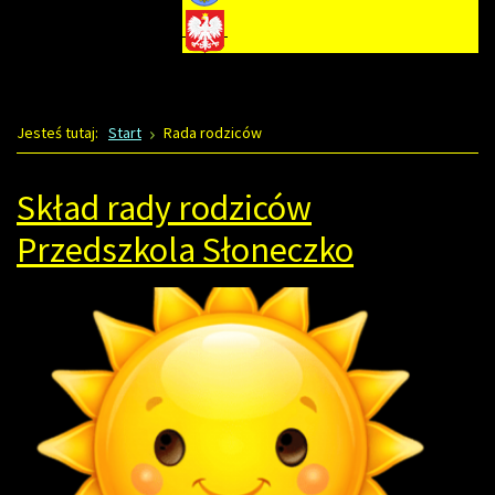
Jesteś tutaj:
Start
Rada rodziców
Skład rady rodziców
Przedszkola Słoneczko