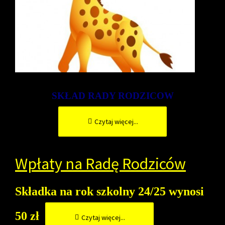
SKŁAD RADY RODZICOW
Czytaj więcej...
Wpłaty na Radę Rodziców
Skła
dka na rok szkolny 24/25 wynosi
50 zł
Czytaj więcej...