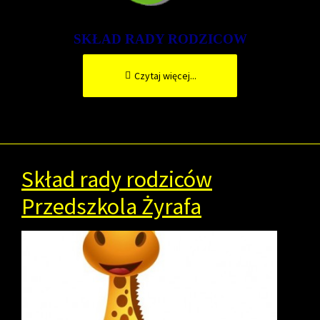
SKŁAD RADY RODZICOW
Czytaj więcej...
Skład rady rodziców
Przedszkola Żyrafa