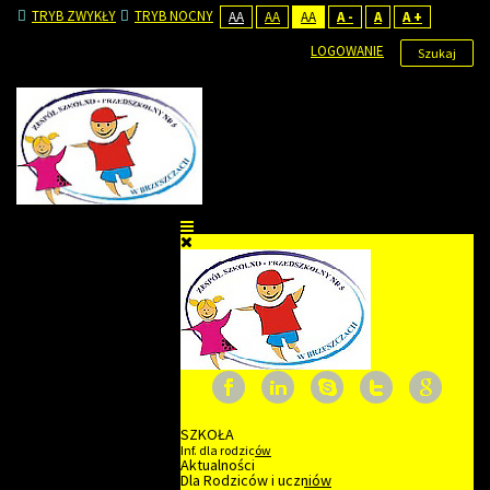
TRYB ZWYKŁY
TRYB NOCNY
AA
AA
AA
A -
A
A +
LOGOWANIE
Szukaj
SZKOŁA
Inf. dla rodziców
Aktualności
Dla Rodziców i uczniów