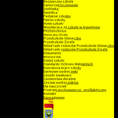
Bezpieczna szkoła
Samorząd Uczniowski
Stołówka
Świetlica
Pedagog szkolny
Patron szkoły
Hymn szkoły
Współpraca ze szkołą w Argentynie
PRZEDSZKOLA
Słoneczko i Żyrafa
Przedszkole Słoneczko
Przedszkole Żyrafa
Skład rady rodziców Przedszkola Słoneczko
Skład rady rodziców Przedszkola Żyrafa
Dokumenty
Wybrane dok.
Statut szkoły
Standardy Ochrony Małoletnich
Koncepcja pracy szkoły
Darmowe podręczniki
Zasady ewakuacji
Zastępstwa doraźne
Zestaw podręczników
Dla nauczycieli
Program wychowawczo - profilaktyczny
Kontakt
Dane adresowe