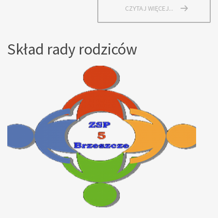
CZYTAJ WIĘCEJ...
Skład rady rodziców