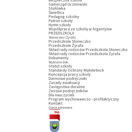
Bezpieczna szkoła
Samorząd Uczniowski
Stołówka
Świetlica
Pedagog szkolny
Patron szkoły
Hymn szkoły
Współpraca ze szkołą w Argentynie
PRZEDSZKOLA
Słoneczko i Żyrafa
Przedszkole Słoneczko
Przedszkole Żyrafa
Skład rady rodziców Przedszkola Słoneczko
Skład rady rodziców Przedszkola Żyrafa
Dokumenty
Wybrane dok.
Statut szkoły
Standardy Ochrony Małoletnich
Koncepcja pracy szkoły
Darmowe podręczniki
Zasady ewakuacji
Zastępstwa doraźne
Zestaw podręczników
Dla nauczycieli
Program wychowawczo - profilaktyczny
Kontakt
Dane adresowe