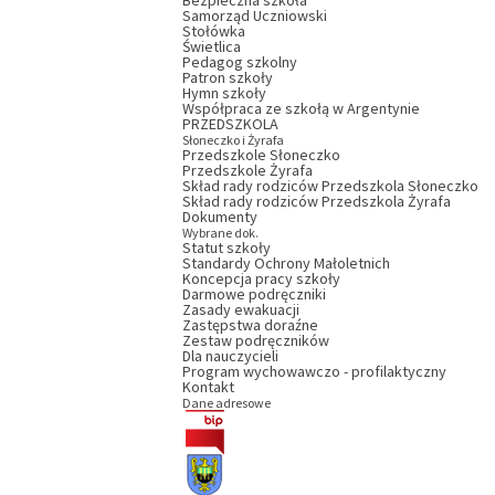
Bezpieczna szkoła
Samorząd Uczniowski
Stołówka
Świetlica
Pedagog szkolny
Patron szkoły
Hymn szkoły
Współpraca ze szkołą w Argentynie
PRZEDSZKOLA
Słoneczko i Żyrafa
Przedszkole Słoneczko
Przedszkole Żyrafa
Skład rady rodziców Przedszkola Słoneczko
Skład rady rodziców Przedszkola Żyrafa
Dokumenty
Wybrane dok.
Statut szkoły
Standardy Ochrony Małoletnich
Koncepcja pracy szkoły
Darmowe podręczniki
Zasady ewakuacji
Zastępstwa doraźne
Zestaw podręczników
Dla nauczycieli
Program wychowawczo - profilaktyczny
Kontakt
Dane adresowe