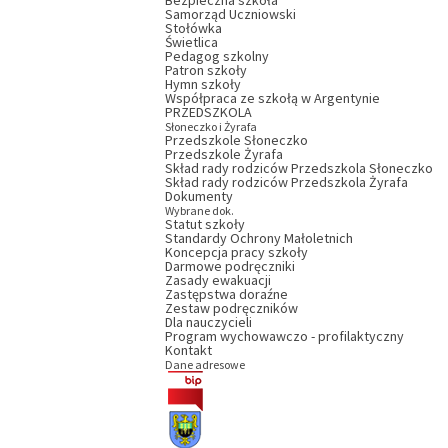
Bezpieczna szkoła
Samorząd Uczniowski
Stołówka
Świetlica
Pedagog szkolny
Patron szkoły
Hymn szkoły
Współpraca ze szkołą w Argentynie
PRZEDSZKOLA
Słoneczko i Żyrafa
Przedszkole Słoneczko
Przedszkole Żyrafa
Skład rady rodziców Przedszkola Słoneczko
Skład rady rodziców Przedszkola Żyrafa
Dokumenty
Wybrane dok.
Statut szkoły
Standardy Ochrony Małoletnich
Koncepcja pracy szkoły
Darmowe podręczniki
Zasady ewakuacji
Zastępstwa doraźne
Zestaw podręczników
Dla nauczycieli
Program wychowawczo - profilaktyczny
Kontakt
Dane adresowe