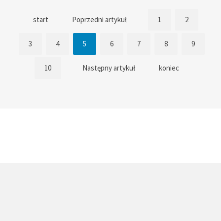
start
Poprzedni artykuł
1
2
3
4
5
6
7
8
9
10
Następny artykuł
koniec