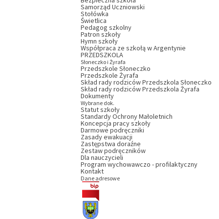
Bezpieczna szkoła
Samorząd Uczniowski
Stołówka
Świetlica
Pedagog szkolny
Patron szkoły
Hymn szkoły
Współpraca ze szkołą w Argentynie
PRZEDSZKOLA
Słoneczko i Żyrafa
Przedszkole Słoneczko
Przedszkole Żyrafa
Skład rady rodziców Przedszkola Słoneczko
Skład rady rodziców Przedszkola Żyrafa
Dokumenty
Wybrane dok.
Statut szkoły
Standardy Ochrony Małoletnich
Koncepcja pracy szkoły
Darmowe podręczniki
Zasady ewakuacji
Zastępstwa doraźne
Zestaw podręczników
Dla nauczycieli
Program wychowawczo - profilaktyczny
Kontakt
Dane adresowe